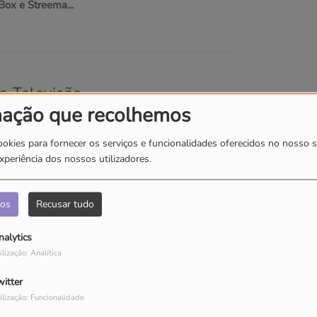
Box e Streema...
a Televisão
mação que recolhemos
 nos principais operadores nacionais.
ookies para fornecer os serviços e funcionalidades oferecidos no nosso s
xperiência dos nossos utilizadores.
dos
Recusar tudo
nalytics
ilização: Analítica
Menu "Apps"
Aplicação de rádio na box
witter
(Iris ou UMA)
ilização: Funcionalidade