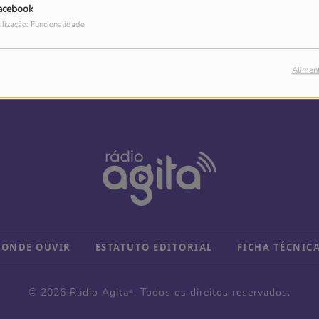
acebook
ilização: Funcionalidade
Alimen
ONDE OUVIR
ESTATUTO EDITORIAL
FICHA TÉCNIC
© 2026 Rádio Agita
. Todos os direitos reservados.
®