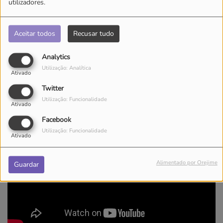
utilizadores.
Ouvir podcast
Aceitar todos
Recusar tudo
Analytics
Utilização: Analítica
Ativado
Twitter
Utilização: Funcionalidade
Ativado
Facebook
Utilização: Funcionalidade
Ativado
Alimentado por Orejime
Guardar