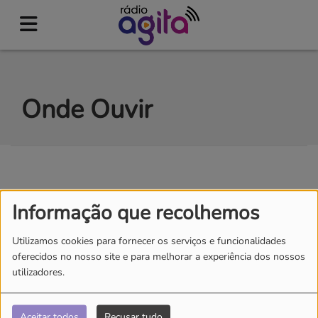
Onde Ouvir
Informação que recolhemos
No Smartphone ou Computador
Utilizamos cookies para fornecer os serviços e funcionalidades
Ouve-nos em
radioagita.com
oferecidos no nosso site e para melhorar a experiência dos nossos
utilizadores.
Também disponível nas aplicações
TuneIn, Radiogram,
MyTuner Radio, Online Radio Box e Streema...
Aceitar todos
Recusar tudo